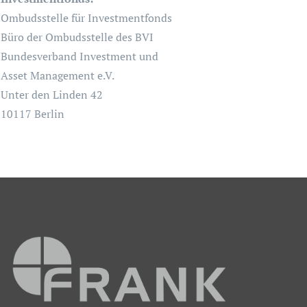
Ombudsstelle für Investmentfonds
Büro der Ombudsstelle des BVI
Bundesverband Investment und
Asset Management e.V.
Unter den Linden 42
10117 Berlin